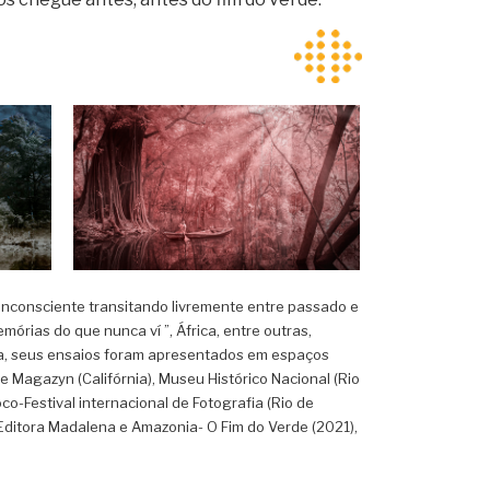
BETINA SAMAIA,
inconsciente transitando livremente entre passado e
AMAZÔNIA, ÍNDIO
órias do que nunca ví ”, África, entre outras,
8
REMANDO NA
cada, seus ensaios foram apresentados em espaços
FLORESTA, 2020
Le Magazyn (Califórnia), Museu Histórico Nacional (Rio
co-Festival internacional de Fotografia (Rio de
a Editora Madalena e Amazonia- O Fim do Verde (2021),