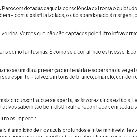
a. Parecem dotadas daquela consciência extrema e quietu
m – com a palafita isolada, o cão abandonado à margem, o 
 verdes. Verdes que não são captados pelo filtro infraverm
ns como fantasmas. É como se a cor ali não estivesse. É c
esmo se um dia a presença centenária e soberana da veget
seu espírito – talvez em tons de branco, amarelo, cor-de-r
ais circunscrita, que se aperta, as árvores ainda estão ali
nativos sabem tão bem distinguir e reconhecer, em toda a s
iltro os impede?
eio à amplidão de rios azuis profundos e intermináveis. Te
omo quem mira um espelho. Quem sabe, alguma resposta nos