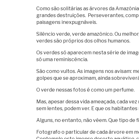
Como são solitárias as árvores da Amazôni
grandes destruições. Perseverantes, compõe
paisagens inexpugnáveis.
Silêncio verde, verde amazônico. Ou melhor,
verdes são próprios dos olhos humanos.
Os verdes só aparecem nesta série de image
só uma reminiscência.
São como vultos. As imagens nos avisam: m
golpes que se aproximam, ainda sobreviverá 
O verde nessas fotos é como um perfume.
Mas, apesar dessa vida ameaçada, cada vez m
sem lentes, podem ver. E que os habitantes 
Alguns, no entanto, não vêem. Que tipo de f
Fotografo o particular de cada árvore em m
Contemplo este imenso deserto aquático, c