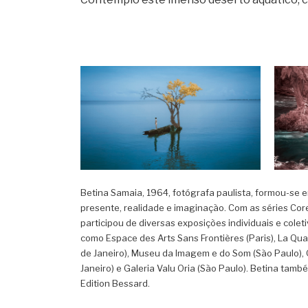
BETINA SAMAIA,
BE
Betina Samaia, 1964, fotógrafa paulista, formou-se 
AMAZÔNIA, OLHAR
AM
presente, realidade e imaginação. Com as séries Core
PARA O INFINITO, 2017
IN
participou de diversas exposições individuais e cole
20
como Espace des Arts Sans Frontières (Paris), La Quat
de Janeiro), Museu da Imagem e do Som (São Paulo), Ga
Janeiro) e Galeria Valu Oria (São Paulo). Betina tamb
Edition Bessard.