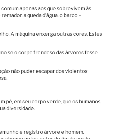
de comum apenas aos que sobrevivem às
remador, a queda d’água, o barco –
elho. A máquina enxerga outras cores. Estes
omo se o corpo frondoso das árvores fosse
ação não puder escapar dos violentos
osa.
, em pé, em seu corpo verde, que os humanos,
ua diversidade.
stemunho e registro árvore e homem.
 chegue antes, antes do fim do verde.