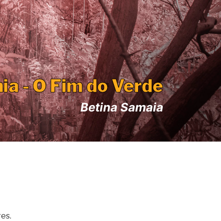
a - O Fim do Verde
Betina Samaia
res.