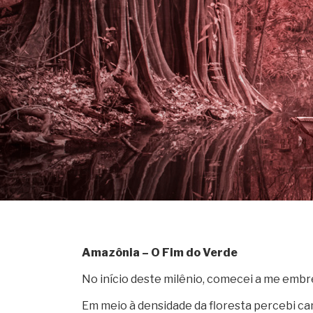
Amazônia – O Fim do Verde
No início deste milênio, comecei a me embr
Em meio à densidade da floresta percebi cam