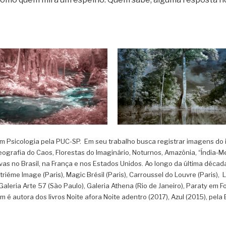
TINA SAMAIA,
BETINA SAMAIA,
em Psicologia pela PUC-SP. Em seu trabalho busca registrar imagens do 
AZÔNIA,
AMAZÔNIA,
ografia do Caos, Florestas do Imaginário, Noturnos, Amazônia, “Índia-Mem
DIOZINHOS NO RIO,
CASTANHEIRA, 201
tivas no Brasil, na França e nos Estados Unidos. Ao longo da última dé
20
riéme Image (Paris), Magic Brésil (Paris), Carroussel do Louvre (Paris), 
leria Arte 57 (São Paulo), Galeria Athena (Rio de Janeiro), Paraty em Fo
ém é autora dos livros Noite afora Noite adentro (2017), Azul (2015), pel