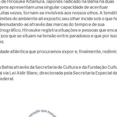
 de Hirosuke Kitamura. Japonês radicado na Bahia há duas
magens apresentam uma singular capacidade de acentuar
itas vezes, tornam-se invisíveis aos nossos olhos. A temát
imites do ambiente ali exposto; seu olhar incide sob o que h
 desnudando-as através das marcas do tempo e de sua
tnográfico, Hirosuke registra situações e pessoas que en
rpos que se situam na tensão entre paradoxos e que por iss
os.
idade atlântica que procuramos expor e, finalmente, redimir
 Bahia através da Secretaria de Cultura e da Fundação Cult
 via Lei Aldir Blanc, direcionada pela Secretaria Especial d
ederal.