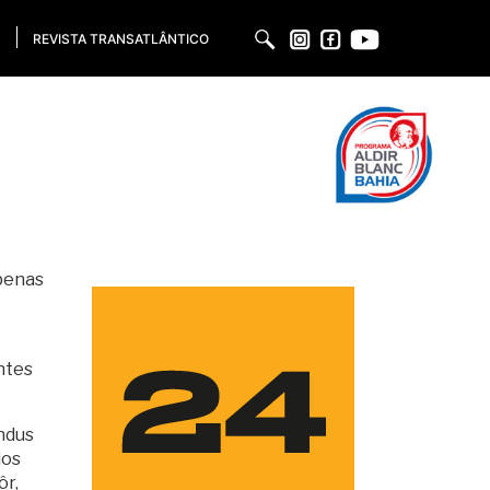
REVISTA TRANSATLÂNTICO
PT
apenas
ntes
ndus
dos
ôr,