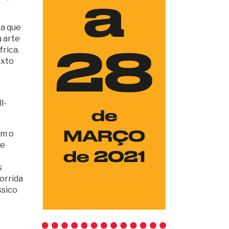
va que
a arte
frica.
exto
l-
om o
 e
s
orrida
ssico