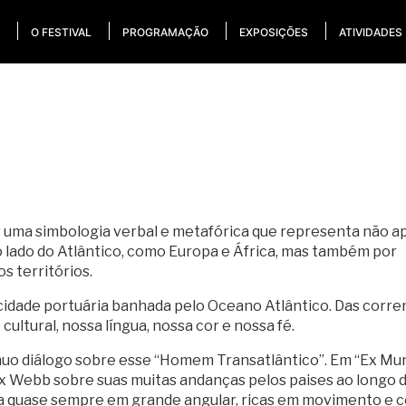
O FESTIVAL
PROGRAMAÇÃO
EXPOSIÇÕES
ATIVIDADES
r uma simbologia verbal e metafórica que representa não 
ro lado do Atlântico, como Europa e África, mas também por
s territórios.
ma cidade portuária banhada pelo Oceano Atlântico. Das corre
ultural, nossa língua, nossa cor e nossa fé.
uo diálogo sobre esse “Homem Transatlântico”. Em “Ex Mu
x Webb sobre suas muitas andanças pelos paises ao longo 
a quase sempre em grande angular, ricas em movimento e c