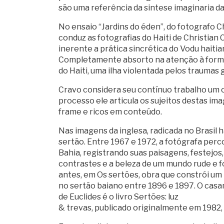
são uma referência da sintese imaginaria da 
No ensaio “Jardins do éden”, do fotografo C
conduz as fotografias do Haiti de Christian
inerente a prática sincrética do Vodu haitia
Completamente absorto na atenção à forma
do Haiti, uma ilha violentada pelos traumas
Cravo considera seu contínuo trabalho um o
processo ele articula os sujeitos destas i
frame e ricos em conteúdo.
Nas imagens da inglesa, radicada no Brasil 
sertão. Entre 1967 e 1972, a fotógrafa perc
Bahia, registrando suas paisagens, festejo
contrastes e a beleza de um mundo rude e fo
antes, em Os sertões, obra que constrói um 
no sertão baiano entre 1896 e 1897. O casam
de Euclides é o livro Sertões: luz
& trevas, publicado originalmente em 1982,