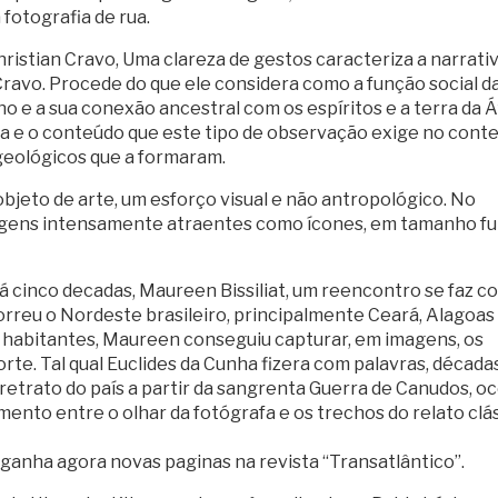
fotografia de rua.
hristian Cravo, Uma clareza de gestos caracteriza a narrati
 Cravo. Procede do que ele considera como a função social d
no e a sua conexão ancestral com os espíritos e a terra da Á
 e o conteúdo que este tipo de observação exige no cont
 geológicos que a formaram.
bjeto de arte, um esforço visual e não antropológico. No
magens intensamente atraentes como ícones, em tamanho ful
há cinco decadas, Maureen Bissiliat, um reencontro se faz c
orreu o Nordeste brasileiro, principalmente Ceará, Alagoas
s, habitantes, Maureen conseguiu capturar, em imagens, os
rte. Tal qual Euclides da Cunha fizera com palavras, década
retrato do país a partir da sangrenta Guerra de Canudos, oc
ento entre o olhar da fotógrafa e os trechos do relato clá
 ganha agora novas paginas na revista “Transatlântico”.