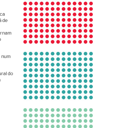
ica
á de
carnam
o
, num
ural do
a